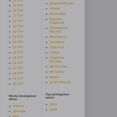
14 ТУР
Динамо Москва
15 ТУР
Зенит
16 ТУР
Краснодар
17 ТУР
Крылья
18 ТУР
Советов
19 ТУР
Локомотив
20 ТУР
Москва
21 ТУР
Махачкала
22 ТУР
Оренбург
23 ТУР
Пари Н.Н
24 ТУР
Рубин
25 ТУР
Спартак-
Москва
26 ТУР
ФК Ростов
27 ТУР
ФК Химки
28 ТУР
Факел
29 ТУР
ЦСКА Москва
30 ТУР
Год проведение
Месяц проведения
матча
матча
2024
Апрель
2025
Декабрь
Май