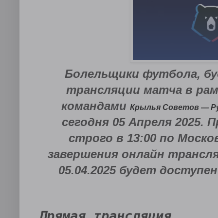
Болельщики футбола, бу
трансляции матча в рам
командами
Крылья Советов — Р
сегодня 05 Апреля 2025.
строго в 13:00 по Моско
завершения онлайн трансл
05.04.2025 будет доступе
Прямая трансляция