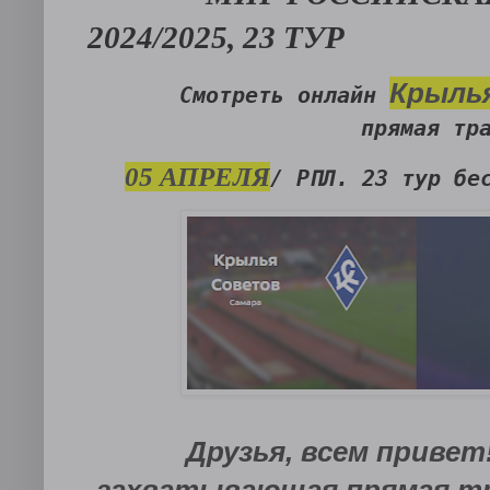
2024/2025, 23 ТУР
Крыль
Смотреть онлайн
 прямая тр
05 АПРЕЛЯ
/ РПЛ. 23 тур бе
Друзья, всем привет