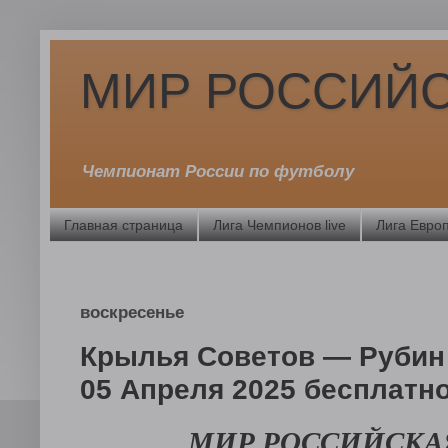
МИР РОССИЙС
Чемпионат России по футболу
Главная страница
Лига Чемпионов live
Лига Европ
воскресенье
Крылья Советов — Рубин 
05 Апреля 2025 бесплатн
МИР РОССИЙСКА