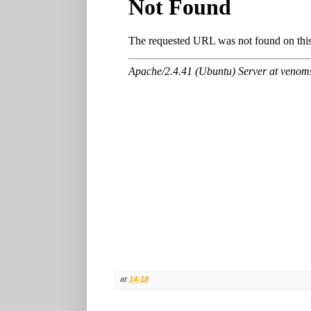
at
14:18