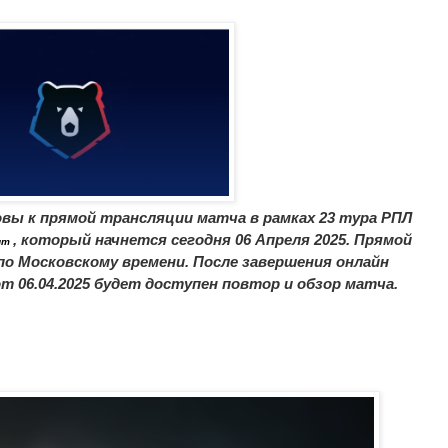
вы к прямой трансляции матча в рамках 23 тура РПЛ
, который начнется сегодня 06 Апреля 2025. Прямой
нит
по Московскому времени. После завершения онлайн
т 06.04.2025 будет доступен повтор и обзор матча.