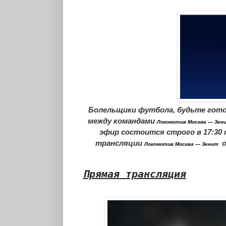
Болельщики футбола, будьте гото
между командами
Локомотив Москва — Зе
эфир состоится строго в 17:30 
трансляции
о
Локомотив Москва — Зенит
Прямая трансляция