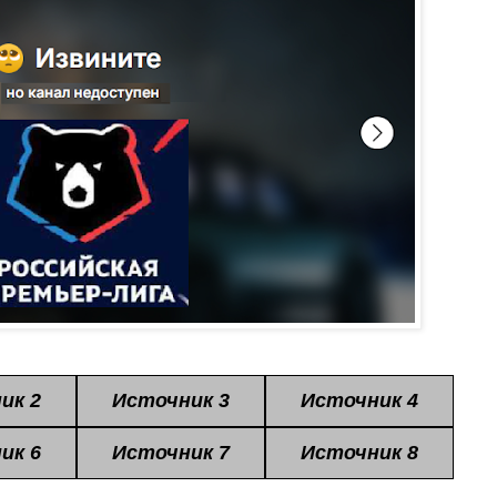
ик 2
Источник 3
Источник 4
ик 6
Источник 7
Источник 8