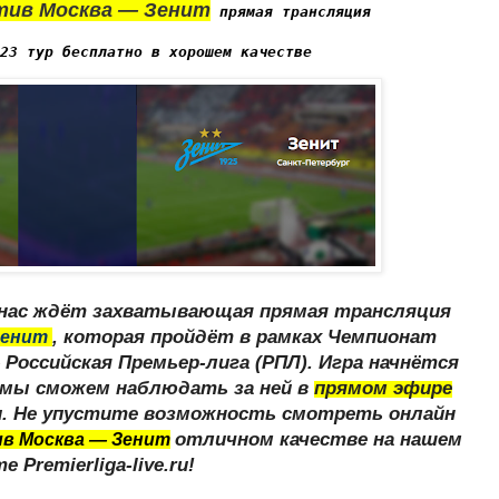
тив Москва — Зенит
 прямая трансляция 
23 тур бесплатно в хорошем качестве
я нас ждёт захватывающая прямая трансляция
, которая пройдёт в рамках
Чемпионат
Зенит
 Российская Премьер-лига (РПЛ)
. Игра начнётся
а мы сможем наблюдать за ней в
прямом эфире
и. Не упустите возможность смотреть онлайн
отличном качестве на нашем
в Москва — Зенит
те
Premierliga-live.ru
!