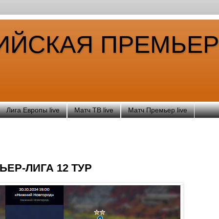
ИЙСКАЯ ПРЕМЬЕР
Лига Европы live
Матч ТВ live
Матч Премьер live
ЕР-ЛИГА 12 ТУР