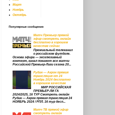
Март
Ноябрь
Октябрь
Популярные сообщения
Матч Премьер прямой
эфир смотреть онлайн
бесплатно в хорошем
качестве сейчас
Премиальный телеканал
о российском футболе.
Основа эфира — эксклюзивный
контент, канал покажет все матчи
Российской Премьер‑Лиги сезона 20...
Рубин — Акрон прямая
трансляция от 24
Ноябрь 2024 бесплатно
в хорошем качестве
МИР РОССИЙСКАЯ
ПРЕМЬЕР-ЛИ ГА
2024/2025, 16 ТУР Смотреть онлайн
Рубин — Акрон прямая трансляция 24
НОЯБРЬ 2024 / РПЛ. 16 тур бесп...
Матч ТВ прямой эфир
смотреть онлайн