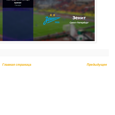
Главная страница
Предыдущее