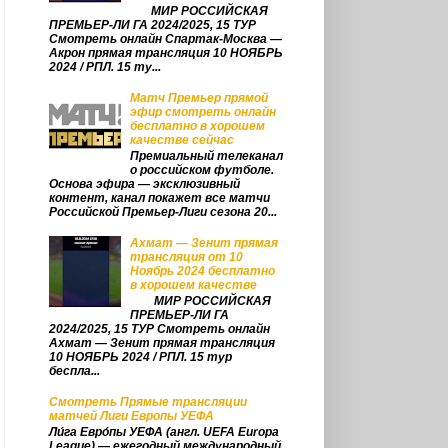
МИР РОССИЙСКАЯ
ПРЕМЬЕР-ЛИ ГА 2024/2025, 15 ТУР
Смотреть онлайн Спартак-Москва —
Акрон прямая трансляция 10 НОЯБРЬ
2024 / РПЛ. 15 ту...
Матч Премьер прямой
эфир смотреть онлайн
бесплатно в хорошем
качестве сейчас
Премиальный телеканал
о российском футболе.
Основа эфира — эксклюзивный
контент, канал покажет все матчи
Российской Премьер‑Лиги сезона 20...
Ахмат — Зенит прямая
трансляция от 10
Ноябрь 2024 бесплатно
в хорошем качестве
МИР РОССИЙСКАЯ
ПРЕМЬЕР-ЛИ ГА
2024/2025, 15 ТУР Смотреть онлайн
Ахмат — Зенит прямая трансляция
10 НОЯБРЬ 2024 / РПЛ. 15 тур
беспла...
Смотреть Прямые трансляции
матчей Лиги Европы УЕФА
Ли́га Евро́пы УЕФА (англ. UEFA Europa
League) — ежегодный международный