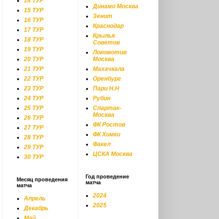
14 ТУР
Динамо Москва
15 ТУР
Зенит
16 ТУР
Краснодар
17 ТУР
Крылья
18 ТУР
Советов
19 ТУР
Локомотив
20 ТУР
Москва
21 ТУР
Махачкала
22 ТУР
Оренбург
23 ТУР
Пари Н.Н
24 ТУР
Рубин
25 ТУР
Спартак-
Москва
26 ТУР
ФК Ростов
27 ТУР
ФК Химки
28 ТУР
Факел
29 ТУР
ЦСКА Москва
30 ТУР
Год проведение
Месяц проведения
матча
матча
2024
Апрель
2025
Декабрь
Май