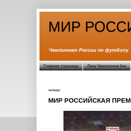
МИР РОСС
Чемпионат России по футболу
Главная страница
Лига Чемпионов live
четверг
МИР РОССИЙСКАЯ ПРЕМЬ