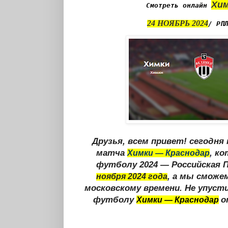
Хим
Смотреть онлайн
24 НОЯБРЬ 2024
/ РП
Друзья, всем привет! сегодн
матча
, к
Химки — Краснодар
футболу 2024 — Российская П
, а мы сможе
ноября
2024 года
московскому времени. Не упус
футболу
о
Химки — Краснодар