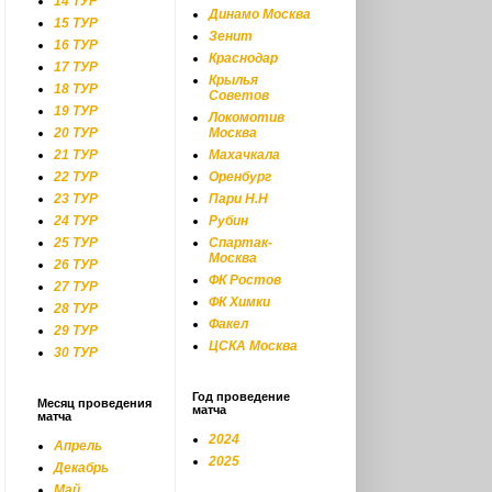
14 ТУР
Динамо Москва
15 ТУР
Зенит
16 ТУР
Краснодар
17 ТУР
Крылья
18 ТУР
Советов
19 ТУР
Локомотив
20 ТУР
Москва
21 ТУР
Махачкала
22 ТУР
Оренбург
23 ТУР
Пари Н.Н
24 ТУР
Рубин
25 ТУР
Спартак-
Москва
26 ТУР
ФК Ростов
27 ТУР
ФК Химки
28 ТУР
Факел
29 ТУР
ЦСКА Москва
30 ТУР
Год проведение
Месяц проведения
матча
матча
2024
Апрель
2025
Декабрь
Май