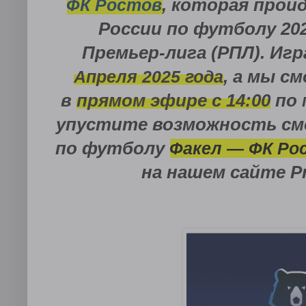
ФК Ростов
, которая прой
России по футболу 202
Премьер-лига (РПЛ)
. Иг
Апреля
2025 года
, а мы с
в
прямом эфире с
14:00
по 
упустите возможность см
по футболу
Факел — ФК Р
на нашем сайте
P