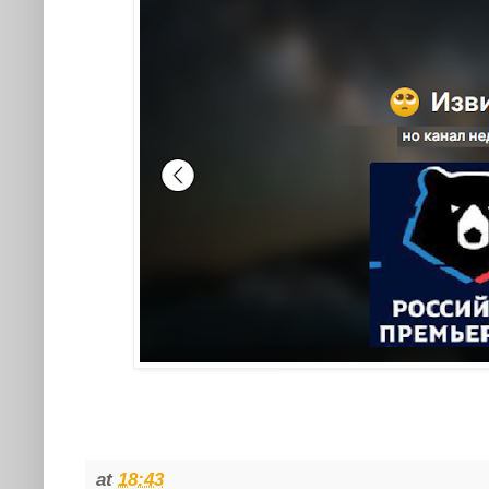
at
18:43