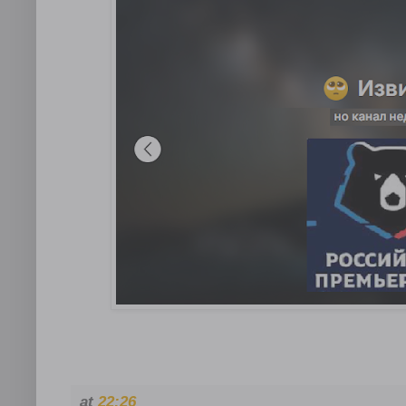
at
22:26